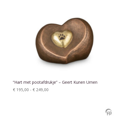
“Hart met pootafdrukje” – Geert Kunen Urnen
Prijsklasse:
€
195,00
-
€
249,00
€ 195,00
tot
€ 249,00