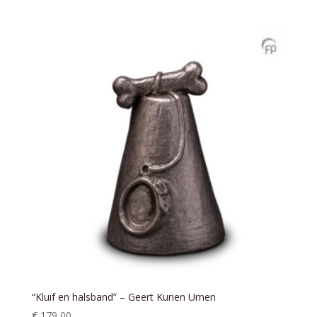
“Kluif en halsband” – Geert Kunen Urnen
€
179,00