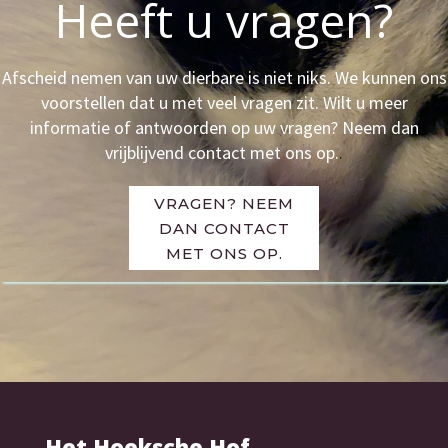
Heeft u vragen?
Afscheid nemen van uw dierbare is niet niks. We kunnen ons
voorstellen dat u met veel vragen zit. Wilt u meer
informatie of antwoorden op uw vragen? Neem dan
vrijblijvend contact met ons op.
.
VRAGEN? NEEM
DAN CONTACT
MET ONS OP.
Het Hoeksche Hof