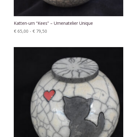
Katten-urn “Kees” – Urnenatelier Unique
Prijsklasse:
€
65,00
-
€
79,50
€ 65,00
tot
€ 79,50