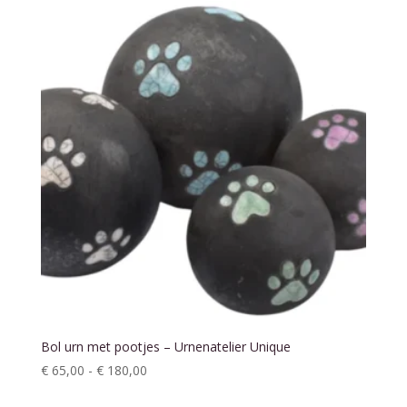
€ 180,00
Bol urn met pootjes – Urnenatelier Unique
Prijsklasse:
€
65,00
-
€
180,00
€ 65,00