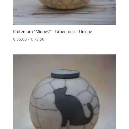
Katten-urn “Minoes” – Urnenatelier Unique
Prijsklasse:
€
65,00
-
€
79,50
€ 65,00
tot
€ 79,50