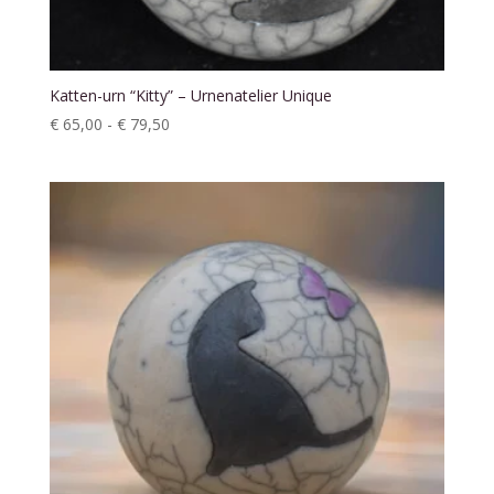
Katten-urn “Kitty” – Urnenatelier Unique
Prijsklasse:
€
65,00
-
€
79,50
€ 65,00
tot
€ 79,50