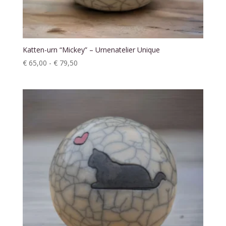
Katten-urn “Mickey” – Urnenatelier Unique
Prijsklasse:
€
65,00
-
€
79,50
€ 65,00
tot
€ 79,50