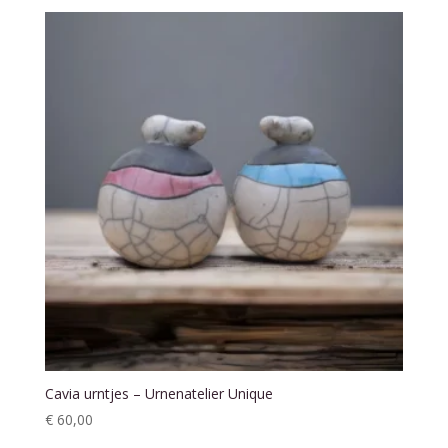
tot
€ 180,00
Cavia urntjes – Urnenatelier Unique
€
60,00