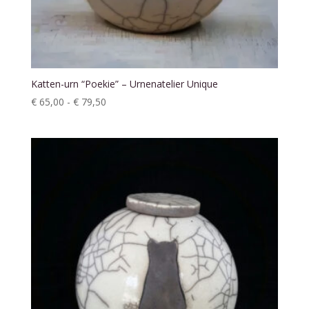
Katten-urn “Poekie” – Urnenatelier Unique
Prijsklasse:
€
65,00
-
€
79,50
€ 65,00
tot
€ 79,50