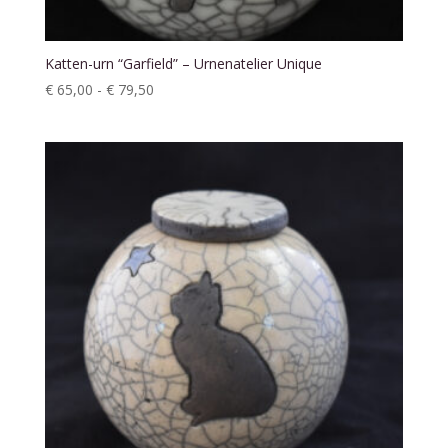
Katten-urn “Garfield” – Urnenatelier Unique
Prijsklasse:
€
65,00
-
€
79,50
€ 65,00
tot
€ 79,50