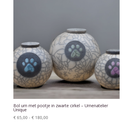
Bol urn met pootje in zwarte cirkel – Urnenatelier
Unique
Prijsklasse:
€
65,00
-
€
180,00
€ 65,00
tot