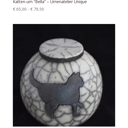
Katten-urn “Bella” – Urnenatelier Unique
Prijsklasse:
€
65,00
-
€
79,50
€ 65,00
tot
€ 79,50