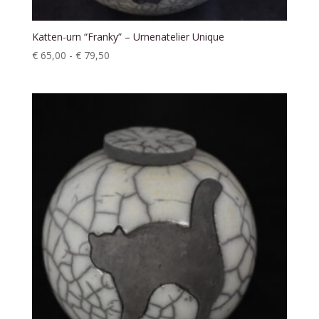
Katten-urn “Franky” – Urnenatelier Unique
Prijsklasse:
€
65,00
-
€
79,50
€ 65,00
tot
€ 79,50