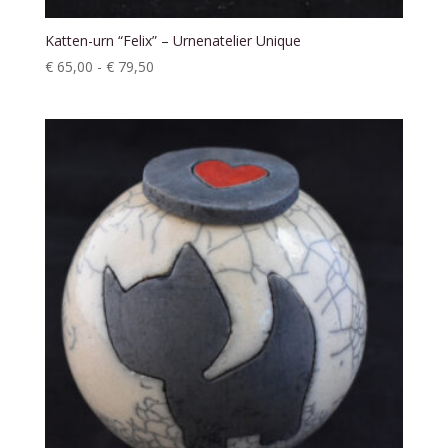
Katten-urn “Felix” – Urnenatelier Unique
Prijsklasse:
€
65,00
-
€
79,50
€ 65,00
tot
€ 79,50