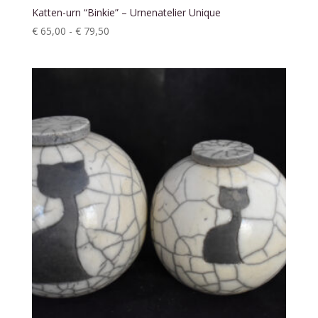
Katten-urn “Binkie” – Urnenatelier Unique
Prijsklasse:
€
65,00
-
€
79,50
€ 65,00
tot
€ 79,50