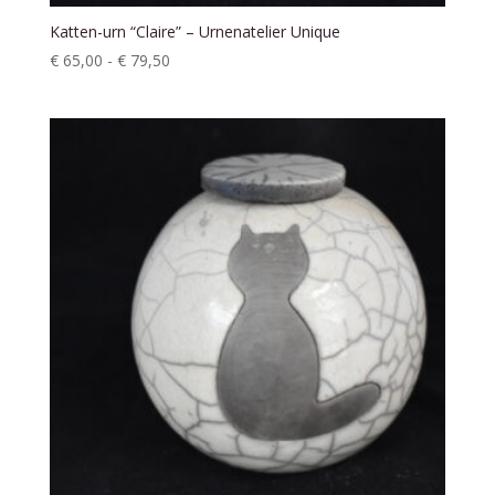
Katten-urn “Claire” – Urnenatelier Unique
Prijsklasse:
€
65,00
-
€
79,50
€ 65,00
tot
€ 79,50