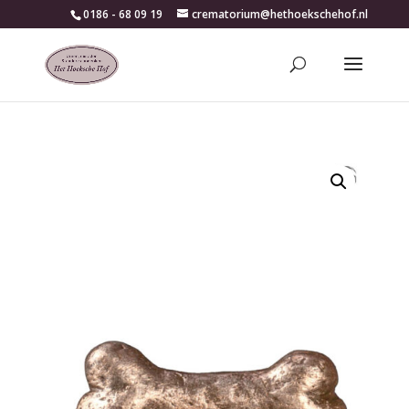
0186 - 68 09 19
crematorium@hethoekschehof.nl