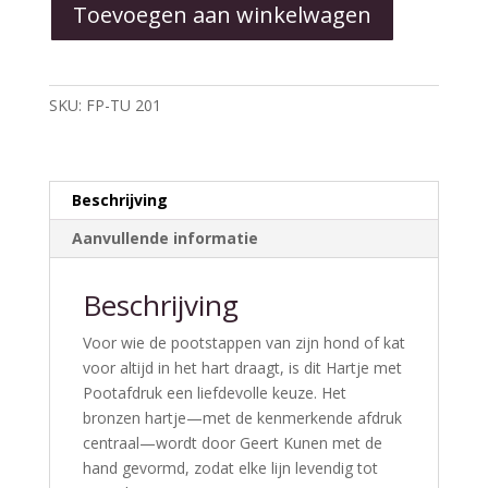
Toevoegen aan winkelwagen
-
Geert
Kunen
Troosturn
SKU:
FP-TU 201
aantal
Beschrijving
Aanvullende informatie
Beschrijving
Voor wie de pootstappen van zijn hond of kat
voor altijd in het hart draagt, is dit Hartje met
Pootafdruk een liefdevolle keuze. Het
bronzen hartje—met de kenmerkende afdruk
centraal—wordt door Geert Kunen met de
hand gevormd, zodat elke lijn levendig tot