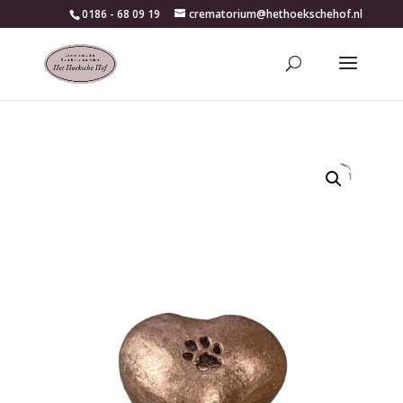
0186 - 68 09 19
crematorium@hethoekschehof.nl