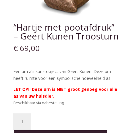
“Hartje met pootafdruk”
– Geert Kunen Troosturn
€
69,00
Een urn als kunstobject van Geert Kunen. Deze urn
heeft ruimte voor een symbolische hoeveelheid as.
LET OP!! Deze urn is NIET groot genoeg voor alle
as van uw huisdier.
Beschikbaar via nabestelling
"Hartje
met
pootafdruk"