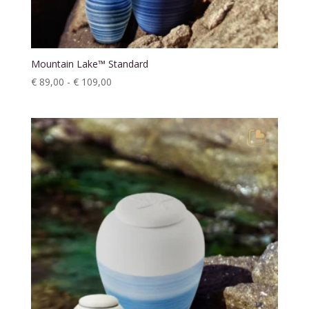
Mountain Lake™ Standard
Prijsklasse:
€
89,00
-
€
109,00
€ 89,00
tot
€ 109,00