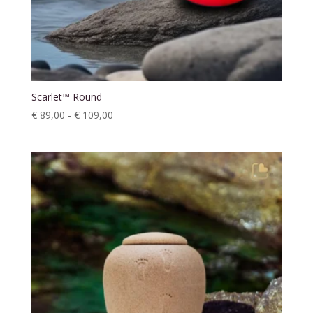
Scarlet™ Round
Prijsklasse:
€
89,00
-
€
109,00
€ 89,00
tot
€ 109,00