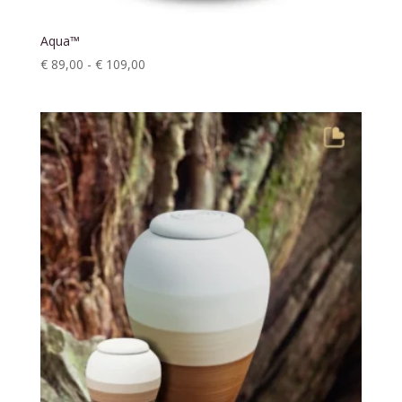
Aqua™
Prijsklasse:
€
89,00
-
€
109,00
€ 89,00
tot
€ 109,00