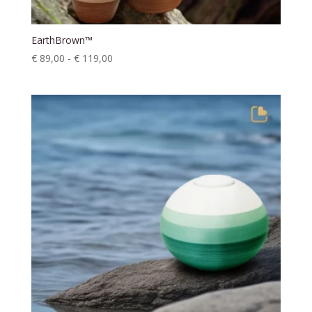
EarthBrown™
Prijsklasse:
€
89,00
-
€
119,00
€ 89,00
tot
€ 119,00