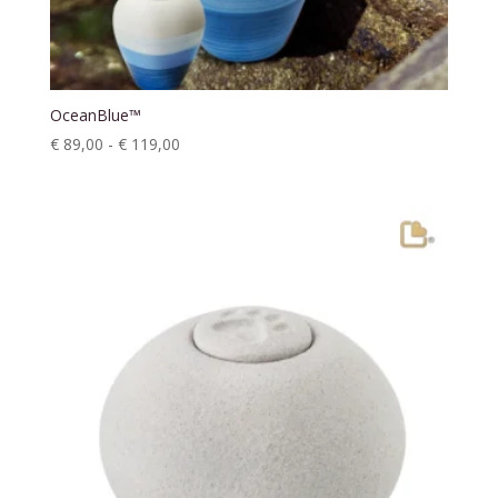
OceanBlue™
Prijsklasse:
€
89,00
-
€
119,00
€ 89,00
tot
€ 119,00