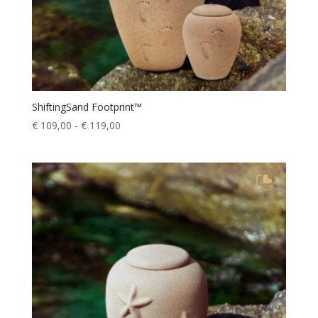
ShiftingSand Footprint™
Prijsklasse:
€
109,00
-
€
119,00
€ 109,00
tot
€ 119,00