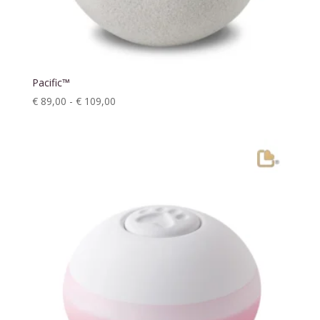
Pacific™
Prijsklasse:
€
89,00
-
€
109,00
€ 89,00
tot
€ 109,00