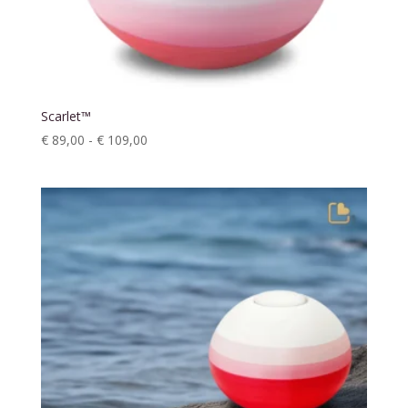
Scarlet™
Prijsklasse:
€
89,00
-
€
109,00
€ 89,00
tot
€ 109,00