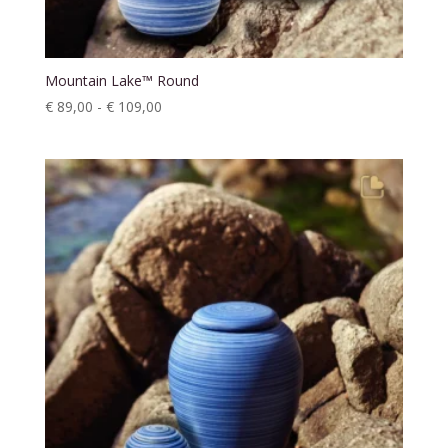
Mountain Lake™ Round
Prijsklasse:
€
89,00
-
€
109,00
€ 89,00
tot
€ 109,00