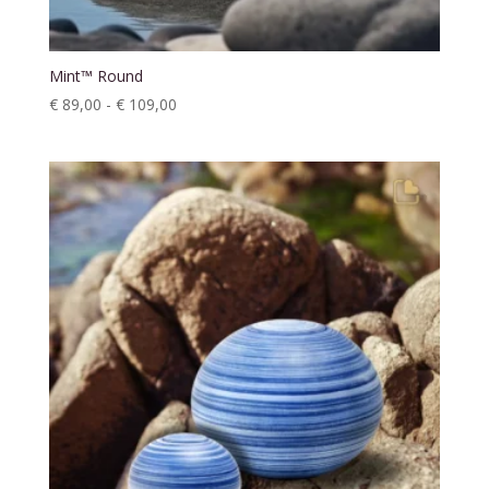
Mint™ Round
Prijsklasse:
€
89,00
-
€
109,00
€ 89,00
tot
€ 109,00