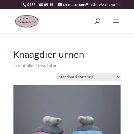
0186 - 68 09 19
crematorium@hethoekschehof.nl
Knaagdier urnen
Toont alle 2 resultaten