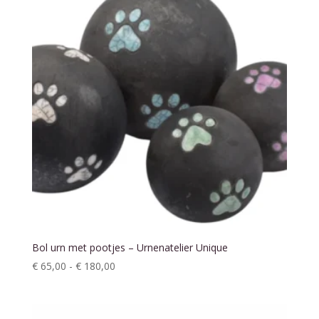
Bol urn met pootjes – Urnenatelier Unique
Prijsklasse:
€
65,00
-
€
180,00
€ 65,00
tot
€ 180,00