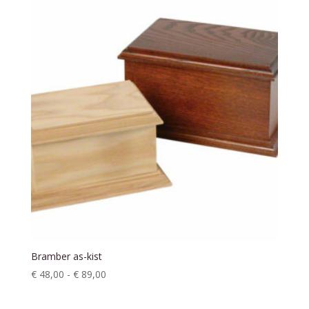
Bramber as-kist
Prijsklasse:
€
48,00
-
€
89,00
€ 48,00
tot