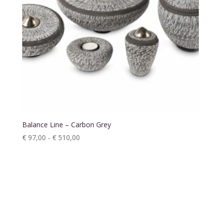
Balance Line – Carbon Grey
Prijsklasse:
€
97,00
-
€
510,00
€ 97,00
tot
€ 510,00