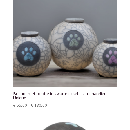
Bol urn met pootje in zwarte cirkel – Urnenatelier
Unique
Prijsklasse:
€
65,00
-
€
180,00
€ 65,00
tot
€ 180,00