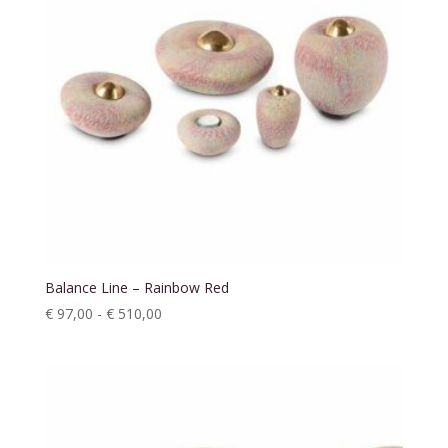
Balance Line – Rainbow Red
Prijsklasse:
€
97,00
-
€
510,00
€ 97,00
tot
€ 510,00