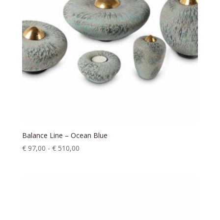
Balance Line – Ocean Blue
Prijsklasse:
€
97,00
-
€
510,00
€ 97,00
tot
€ 510,00