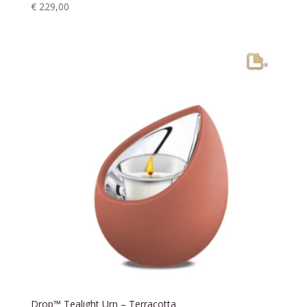
€
229,00
Drop™ Tealight Urn – Terracotta