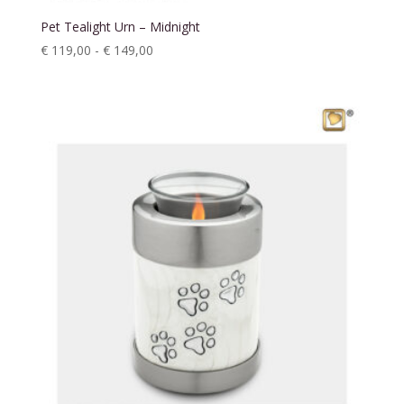
Pet Tealight Urn – Midnight
Prijsklasse:
€
119,00
-
€
149,00
€ 119,00
tot
€ 149,00