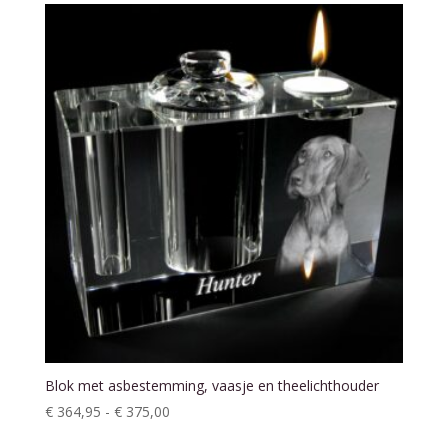
Blok met asbestemming, vaasje en theelichthouder
Prijsklasse:
€
364,95
-
€
375,00
€ 364,95