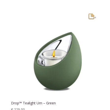
Drop™ Tealight Urn – Green
€
229,00