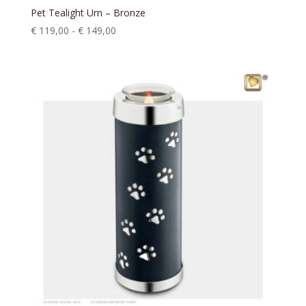
Pet Tealight Urn – Bronze
Prijsklasse:
€
119,00
-
€
149,00
€ 119,00
tot
€ 149,00