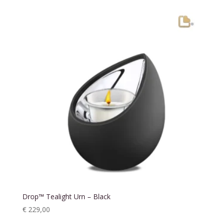
tot
€ 375,00
Drop™ Tealight Urn – Black
€
229,00