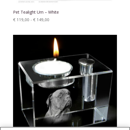
Pet Tealight Urn – White
Prijsklasse:
€
119,00
-
€
149,00
€ 119,00
tot
€ 149,00