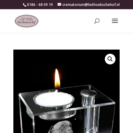
0186 - 68 09 19
crematorium@hethoekschehof.nl