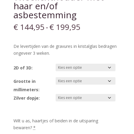
haar en/of
asbestemming
Prijsklasse:
€
144,95
-
€
199,95
€ 144,95
tot
€ 199,95
De levertijden van de gravures in kristalglas bedragen
ongeveer 3 weken.
2D of 3D:
Grootte in
millimeters:
Zilver dopje:
Wilt u as, haartjes of beiden in de uitsparing
bewaren?
*