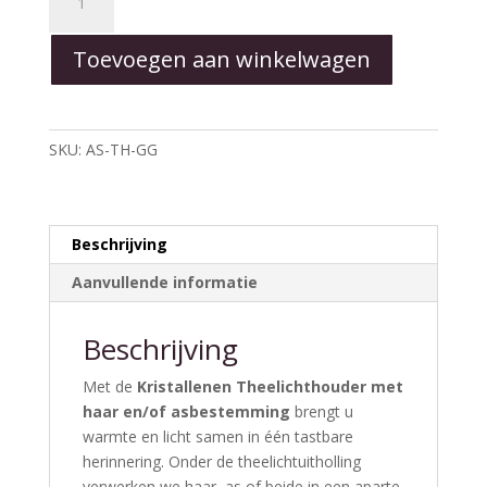
met
haar
Toevoegen aan winkelwagen
en/of
asbestemming
aantal
SKU:
AS-TH-GG
Beschrijving
Aanvullende informatie
Beschrijving
Met de
Kris­tal­le­nen Theelichthouder met
haar en/of asbestemming
brengt u
warmte en licht samen in één tastbare
herinnering. Onder de theelichtuitholling
verwerken we haar, as of beide in een aparte