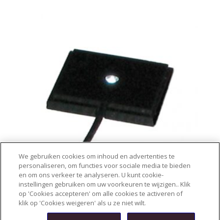
We gebruiken cookies om inhoud en advertenties te
personaliseren, om functies voor sociale media te bieden
en om ons verkeer te analyseren. U kunt cookie-
instellingen gebruiken om uw voorkeuren te wijzigen.
. Klik
Lichtsokkel L1
op 'Cookies accepteren' om alle cookies te activeren of
€
39,95
klik op 'Cookies weigeren' als u ze niet wilt.