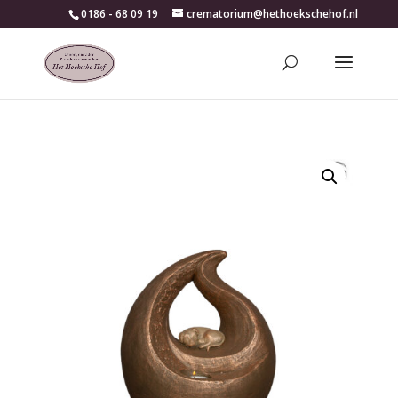
0186 - 68 09 19
crematorium@hethoekschehof.nl