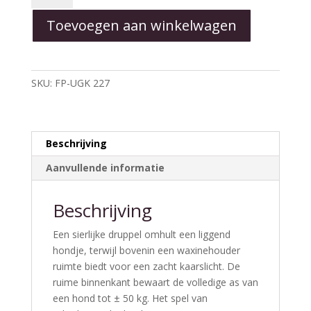
in
Toevoegen aan winkelwagen
druppel
met
waxinelichtje"
-
SKU:
FP-UGK 227
Geert
Kunen
Urnen
aantal
Beschrijving
Aanvullende informatie
Beschrijving
Een sierlijke druppel omhult een liggend
hondje, terwijl bovenin een waxinehouder
ruimte biedt voor een zacht kaarslicht. De
ruime binnenkant bewaart de volledige as van
een hond tot ± 50 kg. Het spel van