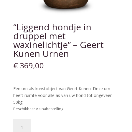
“Liggend hondje in
druppel met
waxinelichtje” – Geert
Kunen Urnen
€
369,00
Een urn als kunstobject van Geert Kunen. Deze urn
heeft ruimte voor alle as van uw hond tot ongeveer
50kg.
Beschikbaar via nabestelling
"Liggend
hondje