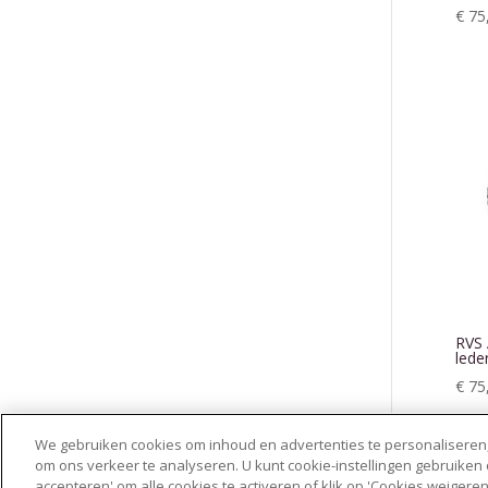
€
75
RVS 
lede
€
75
We gebruiken cookies om inhoud en advertenties te personaliseren,
om ons verkeer te analyseren. U kunt cookie-instellingen gebruiken
accepteren' om alle cookies te activeren of klik op 'Cookies weigeren' 