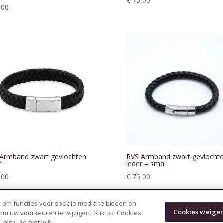
€
75,00
,00
Armband zwart gevlochten
RVS Armband zwart gevlocht
r
leder – smal
,00
€
75,00
 om functies voor sociale media te bieden en
Cookies weige
 om uw voorkeuren te wijzigen.
. Klik op 'Cookies
als u ze niet wilt.