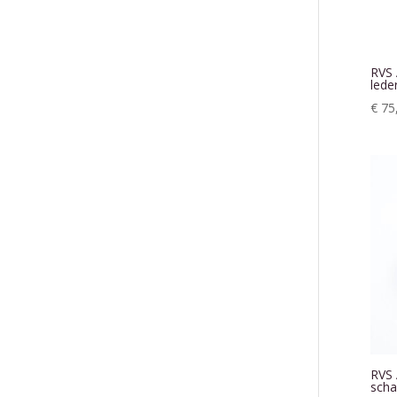
RVS 
lede
€
75
RVS
scha