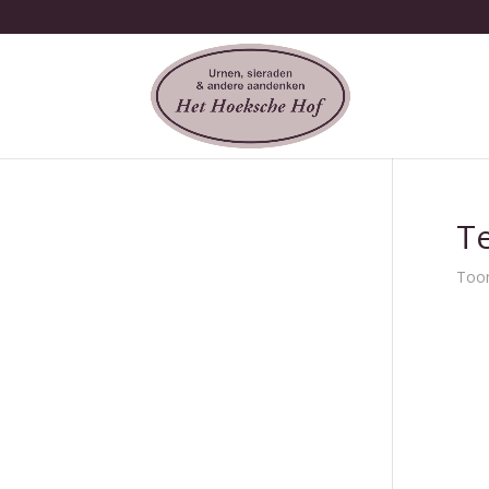
T
Toon