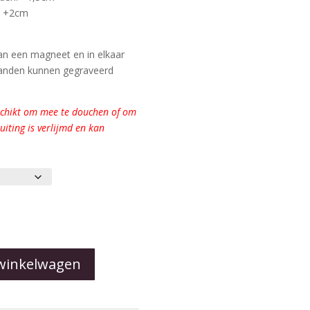
: +2cm
van een magneet en in elkaar
banden kunnen gegraveerd
eschikt om mee te douchen of om
iting is verlijmd en kan
winkelwagen