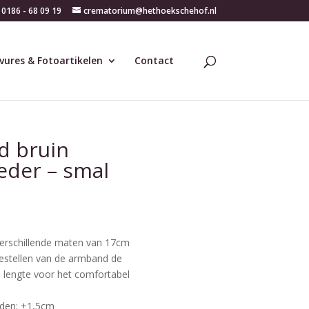
0186 - 68 09 19
crematorium@hethoekschehof.nl
vures & Fotoartikelen
Contact
d bruin
eder – smal
verschillende maten van 17cm
estellen van de armband de
 lengte voor het comfortabel
nden: +1,5cm