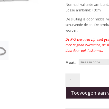
Normaal vallende armband
Losse armband: +3cm
De sluiting is door middel 
schuivende delen. De arm
worden.
De RVS sieraden zijn niet g
mee te gaan zwemmen, de slu
daardoor ook loskomen.
Maat:
RVS
Armband
bruin
Toevoegen aan 
gevlochten
leder
-