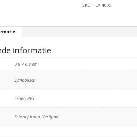
smal
SKU:
TEX 4005
aantal
ormatie
nde informatie
0,8 × 0,8 cm
Symbolisch
Leder, RVS
Schroefdraad, Verlijmd