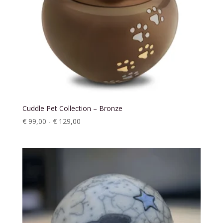
Cuddle Pet Collection – Bronze
Prijsklasse:
€
99,00
-
€
129,00
€ 99,00
tot
€ 129,00