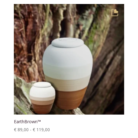
EarthBrown™
Prijsklasse:
€
89,00
-
€
119,00
€ 89,00