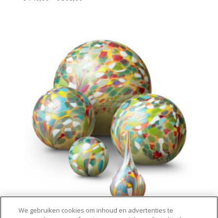
€ 140,00
tot
€ 508,00
Elan Line – Flower Field
We gebruiken cookies om inhoud en advertenties te