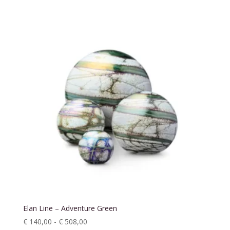
tot
€ 119,00
Elan Line – Adventure Green
Prijsklasse:
€
140,00
-
€
508,00