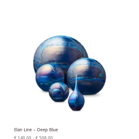
€ 140,00
tot
€ 508,00
Elan Line – Deep Blue
Prijsklasse:
€
140,00
-
€
508,00