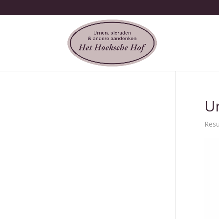
Ur
Resu