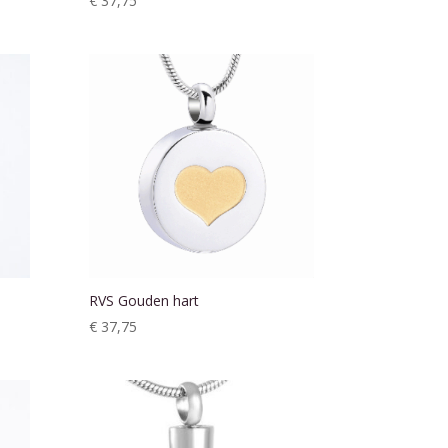
€
37,75
RVS Gouden hart
€
37,75