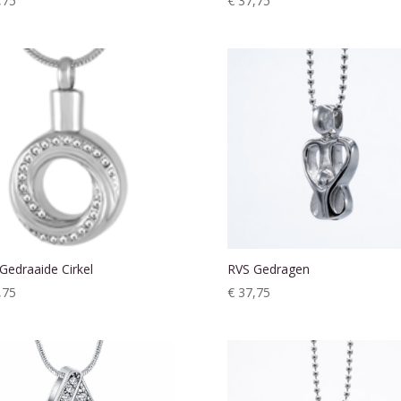
,75
€
37,75
Gedraaide Cirkel
RVS Gedragen
,75
€
37,75