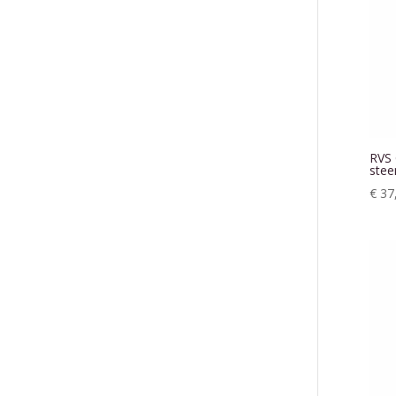
RVS 
stee
€
37