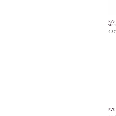
RVS 
stee
€
37
RVS 