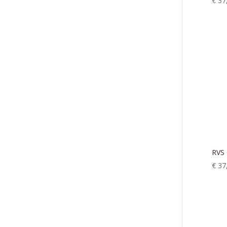
€
37
RVS 
€
37