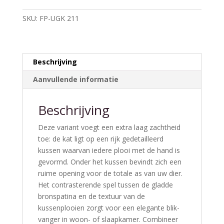
Kunen
SKU:
FP-UGK 211
Urnen
aantal
Beschrijving
Aanvullende informatie
Beschrijving
Deze variant voegt een extra laag zachtheid
toe: de kat ligt op een rijk gedetail­leerd
kussen waarvan iedere plooi met de hand is
gevormd. Onder het kussen bevindt zich een
ruime opening voor de totale as van uw dier.
Het contrasterende spel tussen de gladde
brons­patina en de textuur van de
kussenplooien zorgt voor een elegante blik­
vanger in woon- of slaapkamer. Combineer