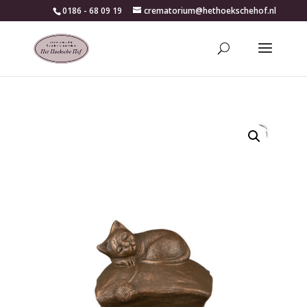
0186 - 68 09 19
crematorium@hethoekschehof.nl