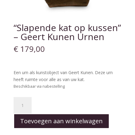
“Slapende kat op kussen”
– Geert Kunen Urnen
€
179,00
Een urn als kunstobject van Geert Kunen. Deze urn
heeft ruimte voor alle as van uw kat.
Beschikbaar via nabestelling
"Slapende
kat
op
Toevoegen aan winkelwagen
kussen"
-
Geert