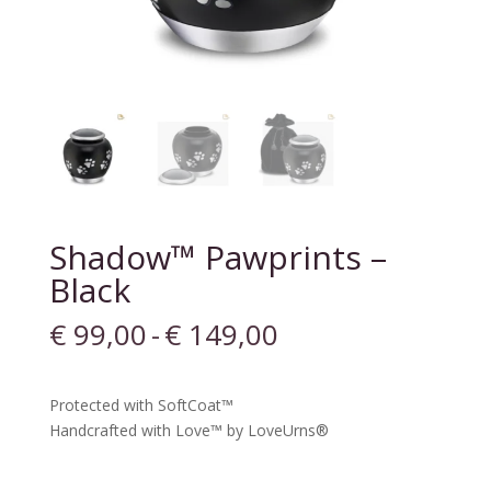
Shadow™ Pawprints –
Black
Prijsklasse:
€
99,00
-
€
149,00
€ 99,00
tot
€ 149,00
Protected with SoftCoat™
Handcrafted with Love™ by LoveUrns®