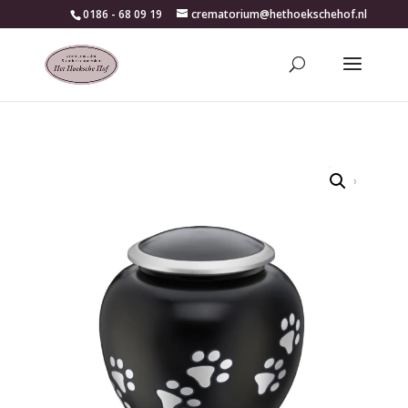
0186 - 68 09 19
crematorium@hethoekschehof.nl