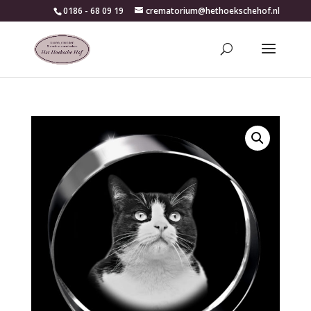
0186 - 68 09 19
crematorium@hethoekschehof.nl