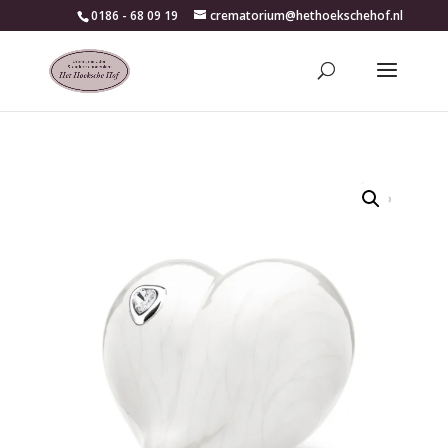
0186 - 68 09 19
crematorium@hethoekschehof.nl