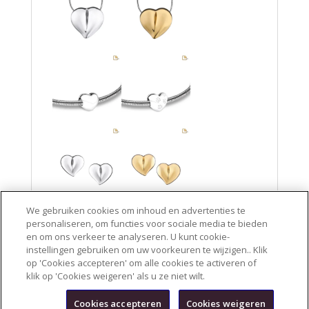
We gebruiken cookies om inhoud en advertenties te
personaliseren, om functies voor sociale media te bieden
en om ons verkeer te analyseren. U kunt cookie-
Protected with PearlCoat™
instellingen gebruiken om uw voorkeuren te wijzigen.
. Klik
Handcrafted with Love™ by LoveUrns®
op 'Cookies accepteren' om alle cookies te activeren of
klik op 'Cookies weigeren' als u ze niet wilt.
Cookies accepteren
Cookies weigeren