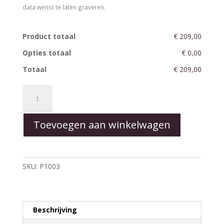
data wenst te laten graveren.
Product totaal
€ 209,00
Opties totaal
€ 0,00
Totaal
€ 209,00
LoveHeart™
White
-
Toevoegen aan winkelwagen
Medium
aantal
SKU:
P1003
Beschrijving