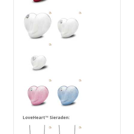
LoveHeart™ Sieraden: