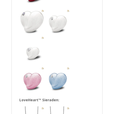
LoveHeart™ Sieraden: