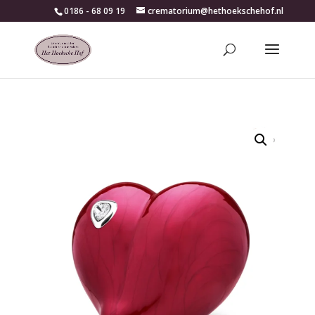
0186 - 68 09 19
crematorium@hethoekschehof.nl