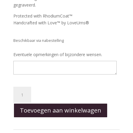
gegraveerd.
Protected with RhodiumCoat™
Handcrafted with Love™ by LoveUrns®
Beschikbaar via nabestelling
Eventuele opmerkingen of bijzondere wensen.
LoveHeart™
-
Pendant
Toevoegen aan winkelwagen
Silver
aantal