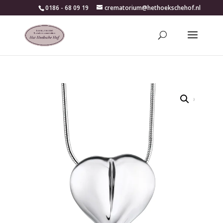
0186 - 68 09 19
crematorium@hethoekschehof.nl