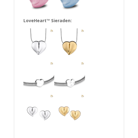
LoveHeart™ Sieraden: