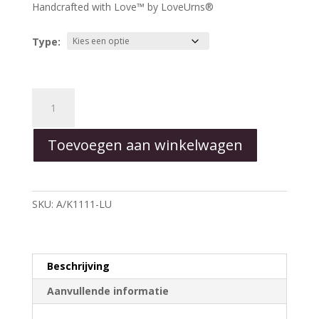
Handcrafted with Love™ by LoveUrns®
Type:
HeartFelt™
Gold
aantal
Toevoegen aan winkelwagen
SKU:
A/K1111-LU
Beschrijving
Aanvullende informatie