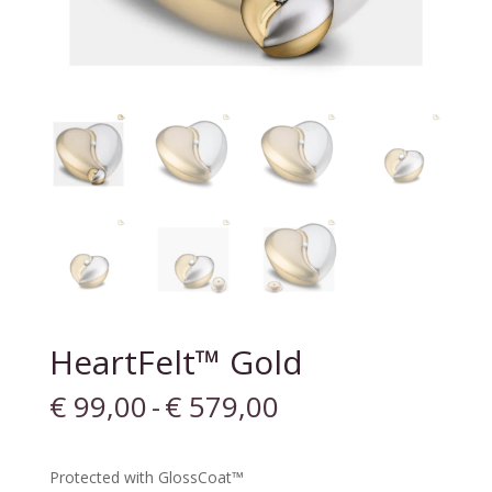
HeartFelt™ Gold
Prijsklasse:
€
99,00
-
€
579,00
€ 99,00
tot
€ 579,00
Protected with GlossCoat™