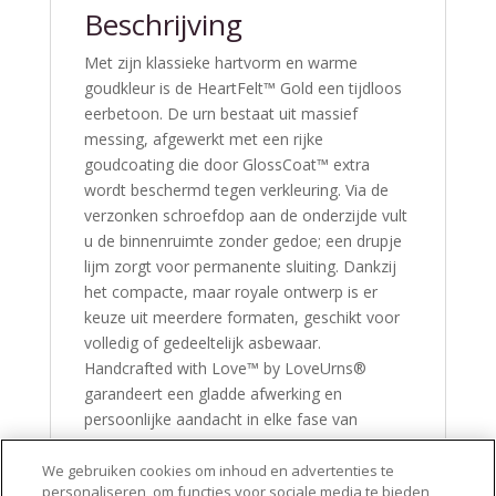
Beschrijving
Met zijn klassieke hartvorm en warme
goudkleur is de HeartFelt™ Gold een tijdloos
eerbetoon. De urn bestaat uit massief
messing, afgewerkt met een rijke
goudcoating die door GlossCoat™ extra
wordt beschermd tegen verkleuring. Via de
verzonken schroefdop aan de onderzijde vult
u de binnenruimte zonder gedoe; een drupje
lijm zorgt voor permanente sluiting. Dankzij
het compacte, maar royale ontwerp is er
keuze uit meerdere formaten, geschikt voor
volledig of gedeeltelijk asbewaar.
Handcrafted with Love™ by LoveUrns®
garandeert een gladde afwerking en
persoonlijke aandacht in elke fase van
productie. Houd de urn glanzend met een
droge, zachte doek. Voor advies over gravure
We gebruiken cookies om inhoud en advertenties te
personaliseren, om functies voor sociale media te bieden
of display­mogelijkheden kunt u terecht op
de