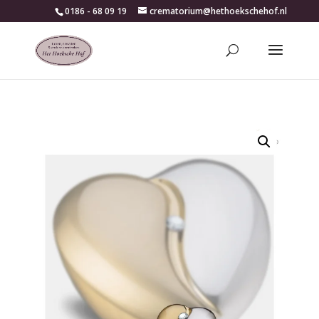
0186 - 68 09 19
crematorium@hethoekschehof.nl