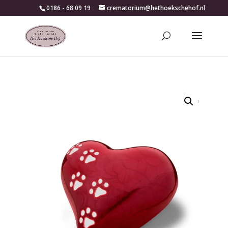
0186 - 68 09 19
crematorium@hethoekschehof.nl