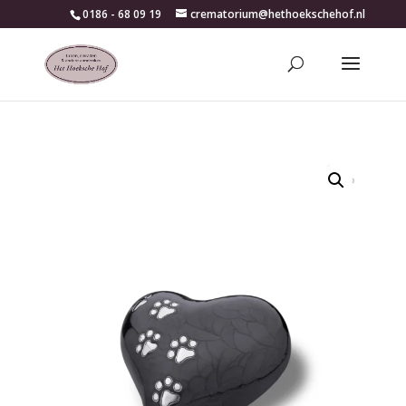
0186 - 68 09 19
crematorium@hethoekschehof.nl