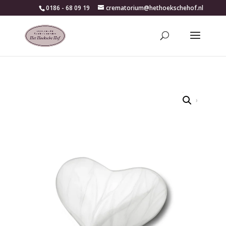
0186 - 68 09 19
crematorium@hethoekschehof.nl