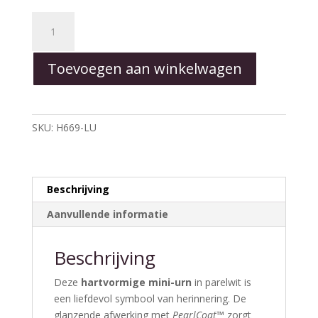
Heart
Keepsake
-
Toevoegen aan winkelwagen
Pearl
White
aantal
SKU:
H669-LU
Beschrijving
Aanvullende informatie
Beschrijving
Deze
hartvormige mini-urn
in parelwit is
een liefdevol symbool van herinnering. De
glanzende afwerking met
PearlCoat™
zorgt