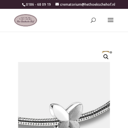
0186 - 68 09 19
crematorium@hethoekschehof.nl